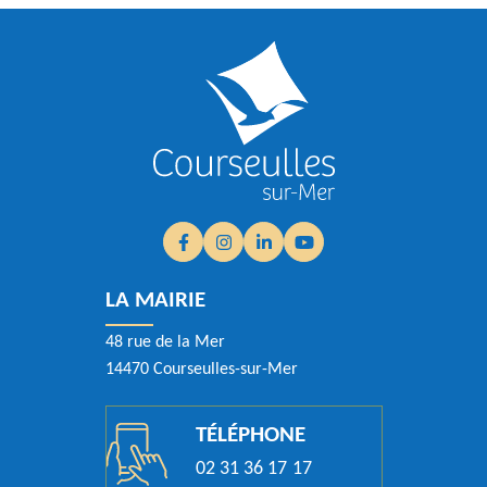
Facebook
(ouverture dans un nouvel onglet)
Instagram
(ouverture dans un nouvel onglet)
Linkedin
(ouverture dans un nouvel ongle
YouTube
(ouverture dans un nouvel
LA MAIRIE
48 rue de la Mer
14470 Courseulles-sur-Mer
TÉLÉPHONE
02 31 36 17 17