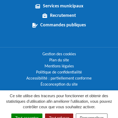
Services municipaux
Recrutement
Commandes publiques
Gestion des cookies
Plan du site
Mentions légales
Politique de confidentialité
Accessibilité : partiellement conforme
Écoconception du site
Ce site utilise des traceurs pour fonctionner et obtenir des
Inovagora (ouverture dans un nouvel o
Site réalisé par
statistiques d'utilisation afin améliorer l'utilisation, vous pouvez
contrôler ceux que vous souhaitez activer.
MENU
RECHERC
Tout accepter
Tout refuser
Personnaliser