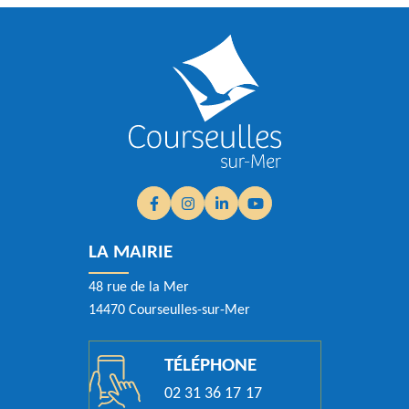
Facebook
(ouverture dans un nouvel onglet)
Instagram
(ouverture dans un nouvel onglet)
Linkedin
(ouverture dans un nouvel ongle
YouTube
(ouverture dans un nouvel
LA MAIRIE
48 rue de la Mer
14470 Courseulles-sur-Mer
TÉLÉPHONE
02 31 36 17 17