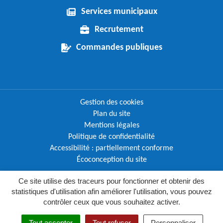
Services municipaux
Recrutement
Commandes publiques
Gestion des cookies
Plan du site
Mentions légales
Politique de confidentialité
Accessibilité : partiellement conforme
Écoconception du site
Ce site utilise des traceurs pour fonctionner et obtenir des
Inovagora (ouverture dans un nouvel o
Site réalisé par
statistiques d'utilisation afin améliorer l'utilisation, vous pouvez
contrôler ceux que vous souhaitez activer.
MENU
RECHERC
Tout accepter
Tout refuser
Personnaliser