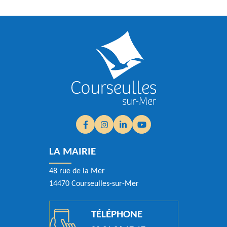
Facebook
(ouverture dans un nouvel onglet)
Instagram
(ouverture dans un nouvel onglet)
Linkedin
(ouverture dans un nouvel ongle
YouTube
(ouverture dans un nouvel
LA MAIRIE
48 rue de la Mer
14470 Courseulles-sur-Mer
TÉLÉPHONE