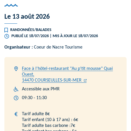
Le
13
août
2026
RANDONNÉES/BALADES
PUBLIÉ LE
18/07/2026
| MIS À JOUR LE
18/07/2026
Organisateur :
Coeur de Nacre Tourisme
Face à l'hôtel-restaurant "Au p'tit mousse" Quai
Ouest,
(ouverture dans un nouve
(ouverture dans un nou
14470 COURSEULLES-SUR-MER
Accessible aux PMR
09:30 - 11:30
Tarif adulte 8€
Tarif enfant (10 à 17 ans) : 6€
Tarif adulte bas carbone :7€