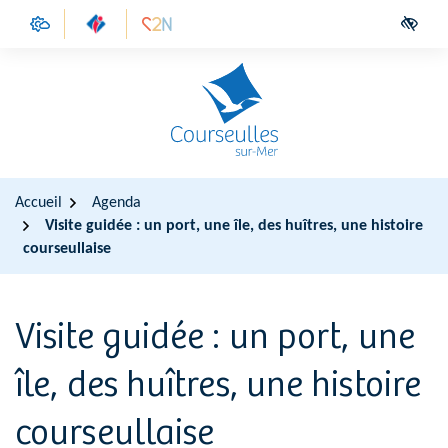
Gestion des traceurs
Aller
Aller
Aller
(ouverture dans un nouvel onglet)
(ouverture dans un nouvel onglet)
Access
à
au
au
la
contenu
pied
navigation
de
page
Accueil
Agenda
Visite guidée : un port, une île, des huîtres, une histoire
courseullaise
Visite guidée : un port, une
île, des huîtres, une histoire
courseullaise