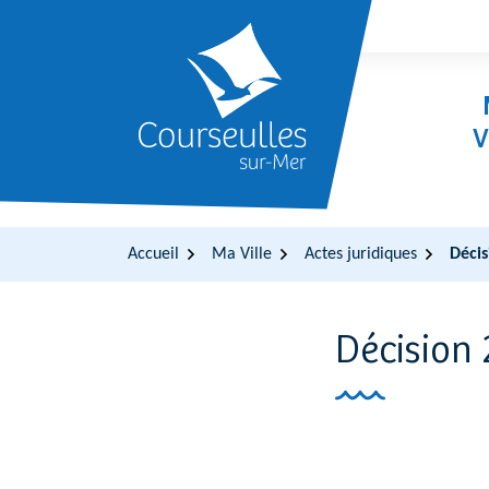
Gestion des traceurs
Aller
Aller
Aller
à
au
au
la
contenu
pied
navigation
de
page
V
Accueil
Ma Ville
Actes juridiques
Décis
Décision