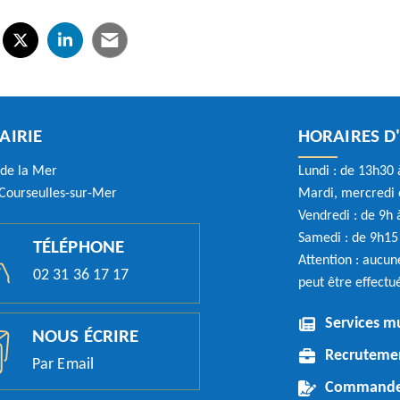
tager sur Facebook
verture dans un nouvel onglet)
Partager sur X (Twitter)
(ouverture dans un nouvel onglet)
Partager sur LinkedIn
(ouverture dans un nouvel onglet)
Partager par e-mail
(ouverture dans un nouvel onglet)
AIRIE
HORAIRES D
 de la Mer
Lundi : de 13h30 
Courseulles-sur-Mer
Mardi, mercredi e
Vendredi : de 9h
Samedi : de 9h15 
TÉLÉPHONE
Attention : aucun
02 31 36 17 17
peut être effectu
nglet)
vel onglet)
Services m
NOUS ÉCRIRE
Recruteme
Par Email
Commandes