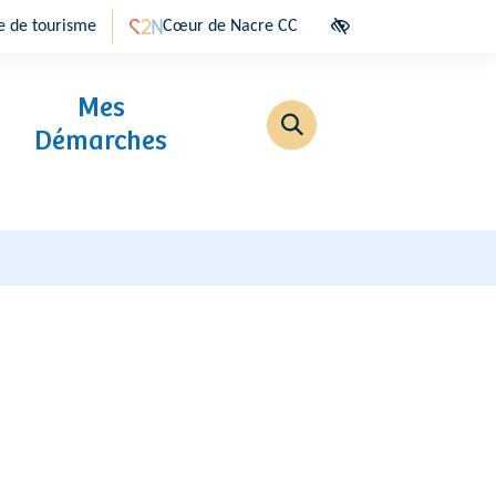
e de tourisme
Cœur de Nacre CC
 dans un nouvel onglet)
(ouverture dans un nouvel onglet)
Accessibilité
Mes
RECHERCHER
Démarches