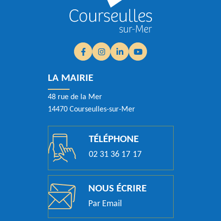
Facebook
(ouverture dans un nouvel onglet)
Instagram
(ouverture dans un nouvel onglet)
Linkedin
(ouverture dans un nouvel ongle
YouTube
(ouverture dans un nouvel
LA MAIRIE
48 rue de la Mer
14470 Courseulles-sur-Mer
TÉLÉPHONE
02 31 36 17 17
NOUS ÉCRIRE
Par Email