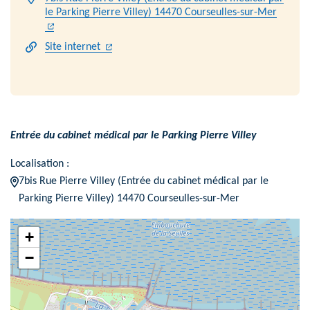
Infos utiles
(ouvert
le Parking Pierre Villey) 14470 Courseulles-sur-Mer
(ouverture dans un nouvel onglet)
(ouverture dans un nouvel onglet)
(ouverture dans un nouvel onglet)
Site internet
Entrée du cabinet médical par le Parking Pierre Villey
Localisation :
7bis Rue Pierre Villey (Entrée du cabinet médical par le
Parking Pierre Villey) 14470 Courseulles-sur-Mer
+
−