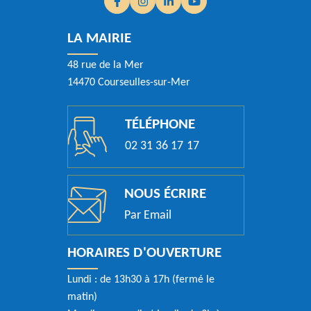
Facebook
(ouverture dans un nouvel onglet)
Instagram
(ouverture dans un nouvel onglet)
Linkedin
(ouverture dans un nouvel ongle
YouTube
(ouverture dans un nouvel
LA MAIRIE
48 rue de la Mer
14470 Courseulles-sur-Mer
TÉLÉPHONE
02 31 36 17 17
NOUS ÉCRIRE
Par Email
HORAIRES D'OUVERTURE
Lundi : de 13h30 à 17h (fermé le
matin)