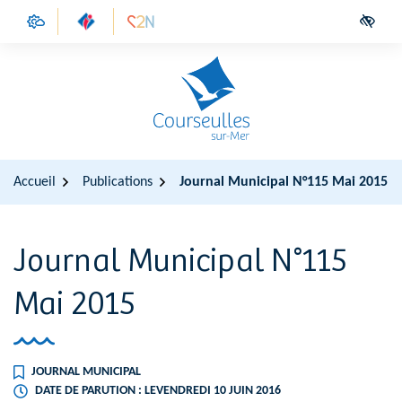
Gestion des traceurs
Aller
Aller
Aller
(ouverture dans un nouvel onglet)
(ouverture dans un nouvel onglet)
Access
à
au
au
la
contenu
pied
navigation
de
page
Accueil
Publications
Journal Municipal N°115 Mai 2015
Journal Municipal N°115
Mai 2015
JOURNAL MUNICIPAL
DATE DE PARUTION : LE
VENDREDI 10 JUIN 2016